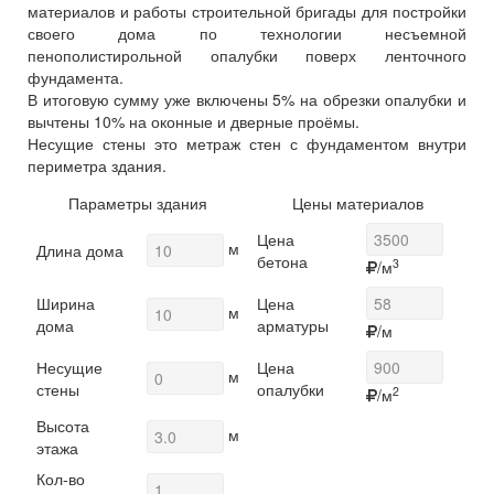
материалов и работы строительной бригады для постройки
своего дома по технологии несъемной
пенополистирольной опалубки поверх ленточного
фундамента.
В итоговую сумму уже включены 5% на обрезки опалубки и
вычтены 10% на оконные и дверные проёмы.
Несущие стены это метраж стен с фундаментом внутри
периметра здания.
Параметры здания
Цены материалов
Цена
м
Длина дома
бетона
3
/м
Ширина
Цена
м
дома
арматуры
/м
Несущие
Цена
м
стены
опалубки
2
/м
Высота
м
этажа
Кол-во